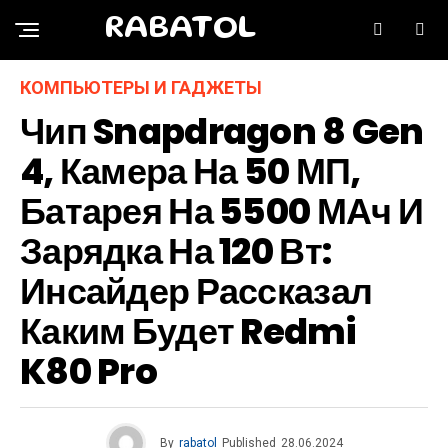
RABATOL
КОМПЬЮТЕРЫ И ГАДЖЕТЫ
Чип Snapdragon 8 Gen
4, Камера На 50 МП,
Батарея На 5500 МАч И
Зарядка На 120 Вт:
Инсайдер Рассказал
Каким Будет Redmi
K80 Pro
By
rabatol
Published
28.06.2024