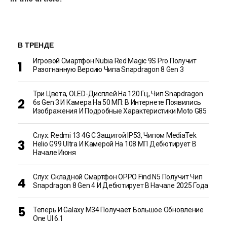
В ТРЕНДЕ
Игровой Смартфон Nubia Red Magic 9S Pro Получит
Разогнанную Версию Чипа Snapdragon 8 Gen 3
Три Цвета, OLED-Дисплей На 120 Гц, Чип Snapdragon
6s Gen 3 И Камера На 50 МП: В Интернете Появились
Изображения И Подробные Характеристики Moto G85
Слух: Redmi 13 4G С Защитой IP53, Чипом MediaTek
Helio G99 Ultra И Камерой На 108 МП Дебютирует В
Начале Июня
Слух: Складной Смартфон OPPO Find N5 Получит Чип
Snapdragon 8 Gen 4 И Дебютирует В Начале 2025 Года
Теперь И Galaxy M34 Получает Большое Обновление
One UI 6.1