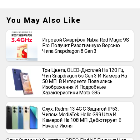
You May Also Like
Игровой Смартфон Nubia Red Magic 9S
Pro Получит Разогнанную Версию
Чипа Snapdragon 8 Gen 3
Три Цвета, OLED-Дисплей На 120 Гц,
Чип Snapdragon 6s Gen 3 И Камера На
50 МП: В Интернете Появились
Изображения И Подробные
Характеристики Moto G85
Слух: Redmi 13 4G С Защитой IP53,
Чипом MediaTek Helio G99 Ultra И
Камерой На 108 МП Дебютирует В
Начале Июня