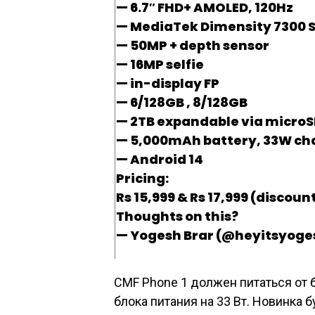
— 6.7″ FHD+ AMOLED, 120Hz
— MediaTek Dimensity 7300 
— 50MP + depth sensor
— 16MP selfie
— in-display FP
— 6/128GB , 8/128GB
— 2TB expandable via micro
— 5,000mAh battery, 33W ch
— Android 14
Pricing:
Rs 15,999 & Rs 17,999 (discou
Thoughts on this?
— Yogesh Brar (@heyitsyoges
CMF Phone 1 должен питаться от б
блока питания на 33 Вт. Новинка 