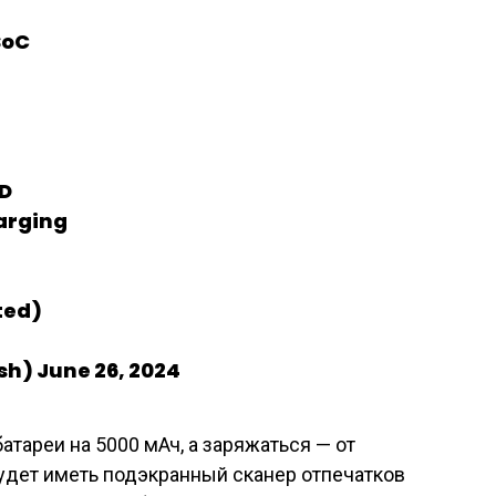
SoC
SD
arging
nted)
h) June 26, 2024
атареи на 5000 мАч, а заряжаться — от
будет иметь подэкранный сканер отпечатков