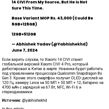
14 CIVI From My Source, But He Is Not
Sure This Time.
Base Variant MOP Rs. 43,000 (Could Be
8GB+128GB)
12GB+512GB
— Abhishek Yadav (@yabhishekhd)
June 7, 2024
Если верить слухам, то Xiaomi 14 CIVI станет
глобальной версией Xiaomi CIVI 4 Pro, который
дебютировал в Китае в марте. Новинка будет работать
под управлением процессора Qualcomm Snapdragon 8s
Gen 3. Кроме этого смартфон получит OLED-дисплей на
120 Гц, камеру Leica на 50 МП + 50 МП + 12, батарею на
4700 мАч с зарядкой на 67 Вт, NFC, Wi-Fi 6 и
стереодинамики.
Источник:
@yabhishekhd
In this article: