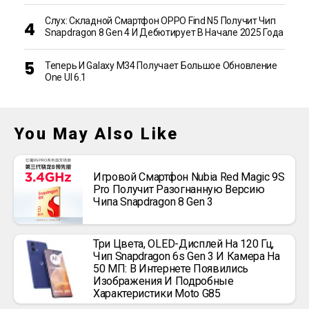
Слух: Складной Смартфон OPPO Find N5 Получит Чип
Snapdragon 8 Gen 4 И Дебютирует В Начале 2025 Года
Теперь И Galaxy M34 Получает Большое Обновление
One UI 6.1
You May Also Like
Игровой Смартфон Nubia Red Magic 9S
Pro Получит Разогнанную Версию
Чипа Snapdragon 8 Gen 3
Три Цвета, OLED-Дисплей На 120 Гц,
Чип Snapdragon 6s Gen 3 И Камера На
50 МП: В Интернете Появились
Изображения И Подробные
Характеристики Moto G85