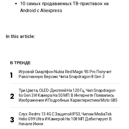
10 самых продаваемых ТВ-приставок на
Android с Aliexpress
In this article:
В ТРЕНДЕ
Игровой Смартфон Nubia Red Magic 9S Pro Получит
Разогнанную Версию Чипа Snapdragon 8 Gen 3
Три Цвета, OLED-Дисплей На 120 Гц, Чип Snapdragon
6s Gen 3 И Камера На 50 МП: В Интернете Появились
Изображения И Подробные Характеристики Moto G85
Слух: Redmi 13 4G С Защитой IP53, Чипом MediaTek
Helio G99 Ultra И Камерой На 108 МП Дебютирует В
Начале Июня