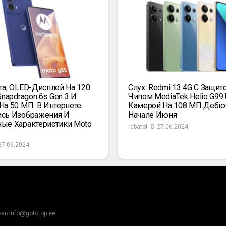
та, OLED-Дисплей На 120
Слух: Redmi 13 4G С Защито
Snapdragon 6s Gen 3 И
Чипом MediaTek Helio G99 U
На 50 МП: В Интернете
Камерой На 108 МП Дебю
сь Изображения И
Начале Июня
ые Характеристики Moto
rabatol
27.06.2024
27.06.2024
язь info@gototop.ee