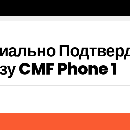
иально Подтверд
изу CMF Phone 1