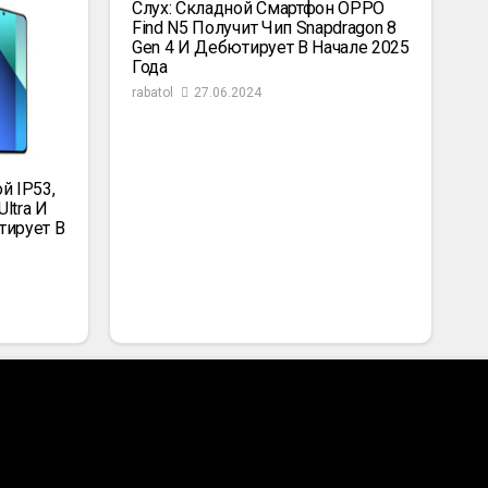
Слух: Складной Смартфон OPPO
Find N5 Получит Чип Snapdragon 8
Gen 4 И Дебютирует В Начале 2025
Года
rabatol
27.06.2024
й IP53,
ltra И
тирует В