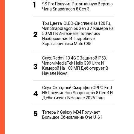
9S Pro Получит Разогнанную Версию
Чипа Snapdragon 8 Gen 3
Три Цвета, OLED-Дисплей На 120 Гц,
Чип Snapdragon 6s Gen 3 И Камера На
50 МП: В Интернете Появились
Изображения И Подробные
Характеристики Moto G85
Слух: Redmi 13 4G С Защитой IP53,
Чипом MediaTek Helio G99 Ultra И
Камерой На 108 МП Дебютирует В
Начале Июня
Слух: Складной Смартфон OPPO Find
N5 Получит Чип Snapdragon 8 Gen 4 И
Дебютирует В Начале 2025 Года
Теперь И Galaxy M34 Получает
Большое Обновление One UI 6.1