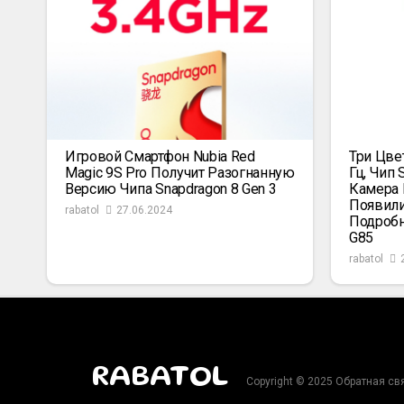
Игровой Смартфон Nubia Red
Три Цве
Magic 9S Pro Получит Разогнанную
Гц, Чип 
Версию Чипа Snapdragon 8 Gen 3
Камера 
Появили
rabatol
27.06.2024
Подробн
G85
rabatol
RABATOL
Copyright © 2025 Обратная св