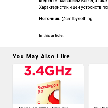
кодовым названием Buizel, а так
Характеристик и цен устройств пок
Источник:
@cmfbynothing
In this article:
You May Also Like