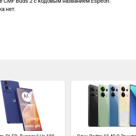
же CMF Buds 2 с кодовым названием Espeon.
а нет.