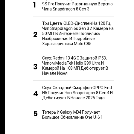
9S Pro Получит Разогнанную Версию
Чипа Snapdragon 8 Gen 3
Три Цвета, OLED-Дисплей На 120 Гц,
Чип Snapdragon 6s Gen 3 И Камера На
50 МП: В Интернете Появились
Изображения И Подробные
Характеристики Moto G85
Слух: Redmi 13 4G С Защитой IP53,
Чипом MediaTek Helio G99 Ultra И
Камерой На 108 МП Дебютирует В
Начале Июня
Слух: Складной Смартфон OPPO Find
N5 Получит Чип Snapdragon 8 Gen 4 И
Дебютирует В Начале 2025 Года
Теперь И Galaxy M34 Получает
Большое Обновление One UI 6.1