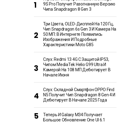
9S Pro Получит Разогнанную Версию
Чипа Snapdragon 8 Gen 3
Три Цвета, OLED-Дисплей На 120 Гц,
Чип Snapdragon 6s Gen 3 И Камера На
50 МП: В Интернете Появились
Изображения И Подробные
Характеристики Moto G85
Слух: Redmi 13 4G С Защитой IP53,
Чипом MediaTek Helio G99 Ultra И
Камерой На 108 МП Дебютирует В
Начале Июня
Слух: Складной Смартфон OPPO Find
N5 Получит Чип Snapdragon 8 Gen 4 И
Дебютирует В Начале 2025 Года
Теперь И Galaxy M34 Получает
Большое Обновление One UI 6.1