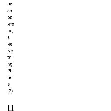
ои
зв
од
ите
ля,
а
не
No
thi
ng
Ph
on
e
(3).
Ц