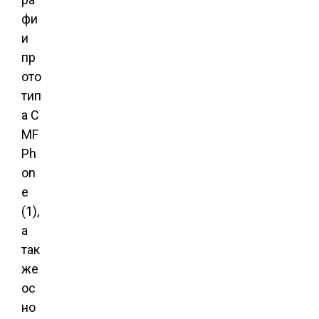
фи
и
пр
ото
тип
а C
MF
Ph
on
e
(1),
а
так
же
ос
но