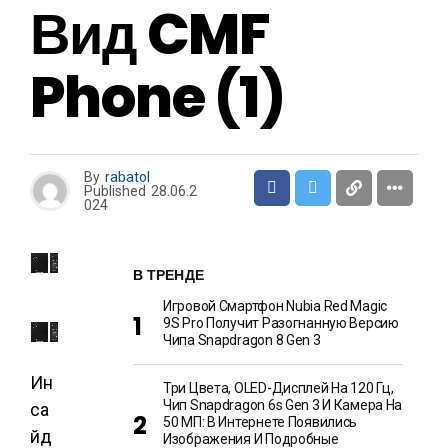
Вид CMF
Phone (1)
By
rabatol
Published
28.06.2
024
В ТРЕНДЕ
Игровой Смартфон Nubia Red Magic
9S Pro Получит Разогнанную Версию
Чипа Snapdragon 8 Gen 3
Ин
Три Цвета, OLED-Дисплей На 120 Гц,
Чип Snapdragon 6s Gen 3 И Камера На
са
50 МП: В Интернете Появились
йд
Изображения И Подробные