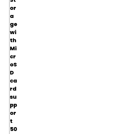
or
a
ge
wi
th
Mi
cr
oS
D
ca
rd
su
pp
or
t
50