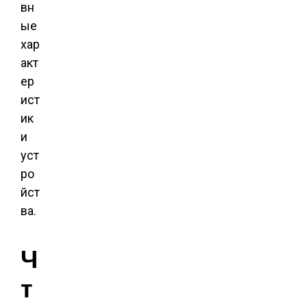
вн
ые
хар
акт
ер
ист
ик
и
уст
ро
йст
ва.
Ч
т