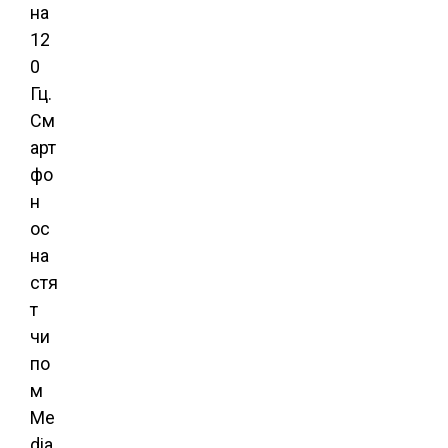
на
12
0
Гц.
См
арт
фо
н
ос
на
стя
т
чи
по
м
Me
dia