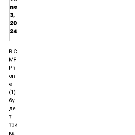
ne
3,
20
24
В C
MF
Ph
on
e
(1)
бу
де
т
три
ка