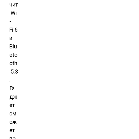
чит
Wi
-
Fi 6
и
Blu
eto
oth
5.3
.
Га
дж
ет
см
ож
ет
по