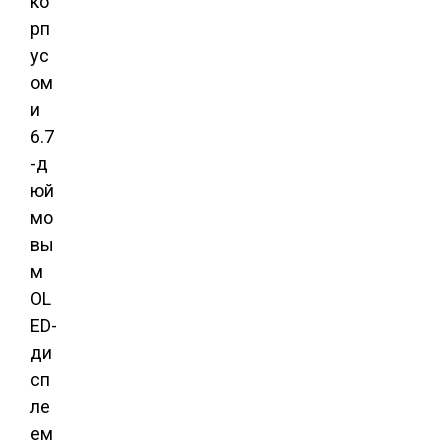
ко
рп
ус
ом
и
6.7
-д
юй
мо
вы
м
OL
ED-
ди
сп
ле
ем