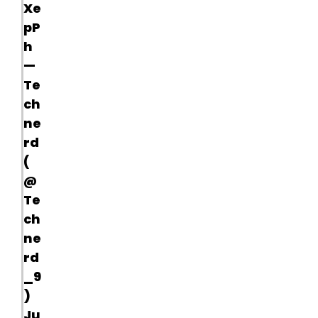
Xe
pP
h
—
Te
ch
ne
rd
(
@
Te
ch
ne
rd
_9
)
Ju