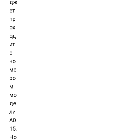
дж
ет
пр
ох
од
ит
с
но
ме
ро
м
мо
де
ли
A0
15.
Но