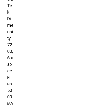
Te
k
Di
me
nsi
ty
72
00,
бат
ар
ее
й
на
50
00
мА