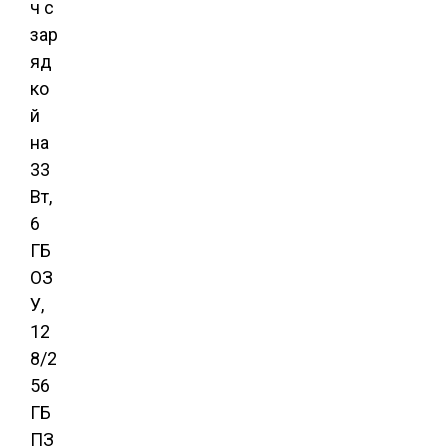
ч с
зар
яд
ко
й
на
33
Вт,
6
ГБ
ОЗ
У,
12
8/2
56
ГБ
ПЗ