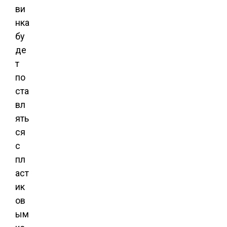
ви
нка
бу
де
т
по
ста
вл
ять
ся
с
пл
аст
ик
ов
ым