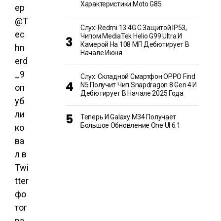
Характеристики Moto G85
ер
@T
Слух: Redmi 13 4G С Защитой IP53,
ec
Чипом MediaTek Helio G99 Ultra И
Камерой На 108 МП Дебютирует В
hn
Начале Июня
erd
_9
Слух: Складной Смартфон OPPO Find
N5 Получит Чип Snapdragon 8 Gen 4 И
оп
Дебютирует В Начале 2025 Года
уб
ли
Теперь И Galaxy M34 Получает
Большое Обновление One UI 6.1
ко
ва
л в
Twi
tter
фо
тог
ра