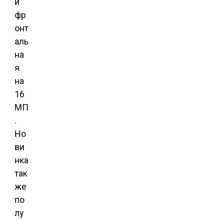
и
фр
онт
аль
на
я
на
16
МП
.
Но
ви
нка
так
же
по
лу