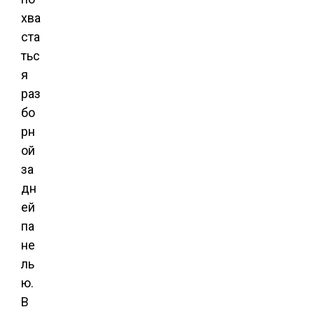
хва
ста
тьс
я
раз
бо
рн
ой
за
дн
ей
па
не
ль
ю.
В