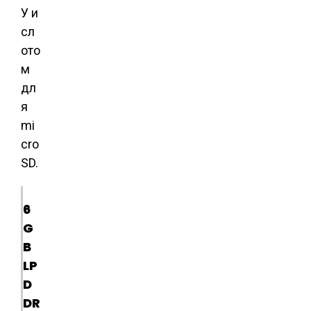
У и
сл
ото
м
дл
я
mi
cro
SD.
6
G
B
LP
D
DR