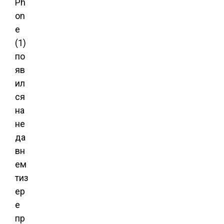
Ph
on
e
(1)
по
яв
ил
ся
на
не
да
вн
ем
тиз
ер
е
пр