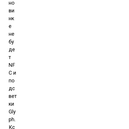
но
ви
нк
е
не
бу
де
т
NF
C и
по
дс
вет
ки
Gly
ph.
Кс