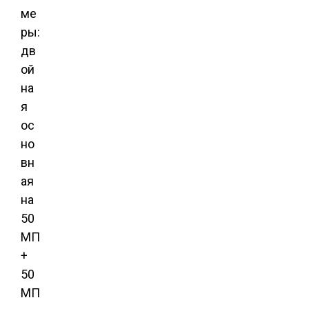
ме
ры:
дв
ой
на
я
ос
но
вн
ая
на
50
МП
+
50
МП