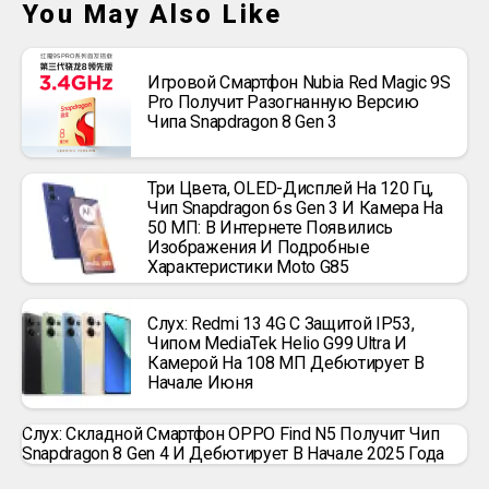
You May Also Like
Игровой Смартфон Nubia Red Magic 9S
Pro Получит Разогнанную Версию
Чипа Snapdragon 8 Gen 3
Три Цвета, OLED-Дисплей На 120 Гц,
Чип Snapdragon 6s Gen 3 И Камера На
50 МП: В Интернете Появились
Изображения И Подробные
Характеристики Moto G85
Слух: Redmi 13 4G С Защитой IP53,
Чипом MediaTek Helio G99 Ultra И
Камерой На 108 МП Дебютирует В
Начале Июня
Слух: Складной Смартфон OPPO Find N5 Получит Чип
Snapdragon 8 Gen 4 И Дебютирует В Начале 2025 Года