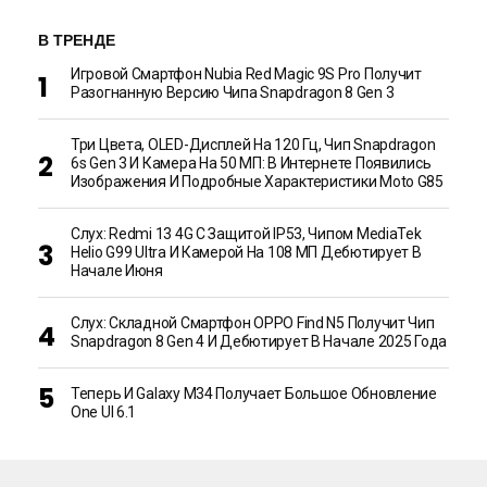
В ТРЕНДЕ
Игровой Смартфон Nubia Red Magic 9S Pro Получит
Разогнанную Версию Чипа Snapdragon 8 Gen 3
Три Цвета, OLED-Дисплей На 120 Гц, Чип Snapdragon
6s Gen 3 И Камера На 50 МП: В Интернете Появились
Изображения И Подробные Характеристики Moto G85
Слух: Redmi 13 4G С Защитой IP53, Чипом MediaTek
Helio G99 Ultra И Камерой На 108 МП Дебютирует В
Начале Июня
Слух: Складной Смартфон OPPO Find N5 Получит Чип
Snapdragon 8 Gen 4 И Дебютирует В Начале 2025 Года
Теперь И Galaxy M34 Получает Большое Обновление
One UI 6.1