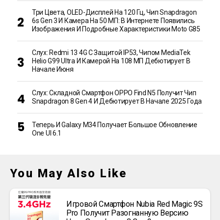
Три Цвета, OLED-Дисплей На 120 Гц, Чип Snapdragon
6s Gen 3 И Камера На 50 МП: В Интернете Появились
Изображения И Подробные Характеристики Moto G85
Слух: Redmi 13 4G С Защитой IP53, Чипом MediaTek
Helio G99 Ultra И Камерой На 108 МП Дебютирует В
Начале Июня
Слух: Складной Смартфон OPPO Find N5 Получит Чип
Snapdragon 8 Gen 4 И Дебютирует В Начале 2025 Года
Теперь И Galaxy M34 Получает Большое Обновление
One UI 6.1
You May Also Like
Игровой Смартфон Nubia Red Magic 9S
Pro Получит Разогнанную Версию