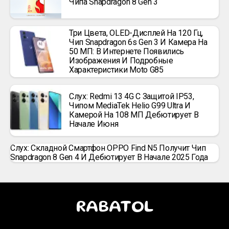
Чипа Snapdragon 8 Gen 3
Три Цвета, OLED-Дисплей На 120 Гц,
Чип Snapdragon 6s Gen 3 И Камера На
50 МП: В Интернете Появились
Изображения И Подробные
Характеристики Moto G85
Слух: Redmi 13 4G С Защитой IP53,
Чипом MediaTek Helio G99 Ultra И
Камерой На 108 МП Дебютирует В
Начале Июня
Слух: Складной Смартфон OPPO Find N5 Получит Чип
Snapdragon 8 Gen 4 И Дебютирует В Начале 2025 Года
RABATOL