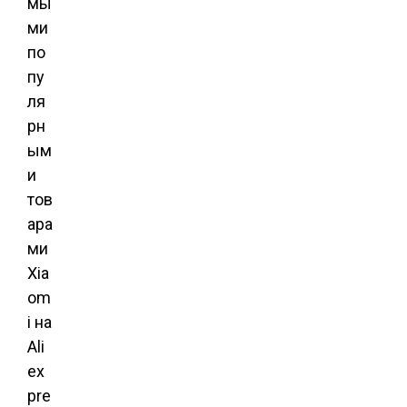
мы
ми
по
пу
ля
рн
ым
и
тов
ара
ми
Xia
om
i на
Ali
ex
pre