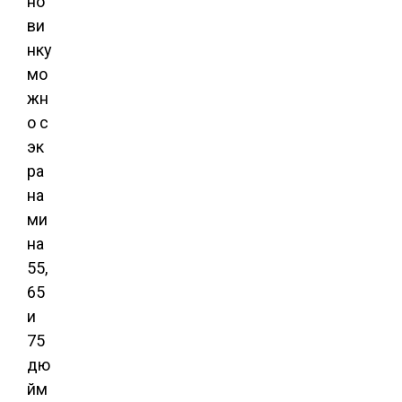
но
ви
нку
мо
жн
о с
эк
ра
на
ми
на
55,
65
и
75
дю
йм