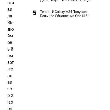
Дебютирует В Начале 2025 Года
ста
ви
Теперь И Galaxy M34 Получает
ла
Большое Обновление One UI 6.1
86-
дю
йм
ов
ый
см
арт
-те
ле
ви
зо
р X
iao
mi