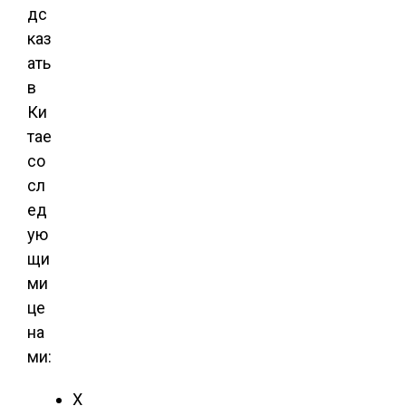
дс
каз
ать
в
Ки
тае
со
сл
ед
ую
щи
ми
це
на
ми:
X