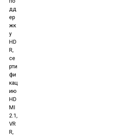
по
дд
ер
жк
у
HD
R,
се
рти
фи
кац
ию
HD
MI
2.1,
VR
R,