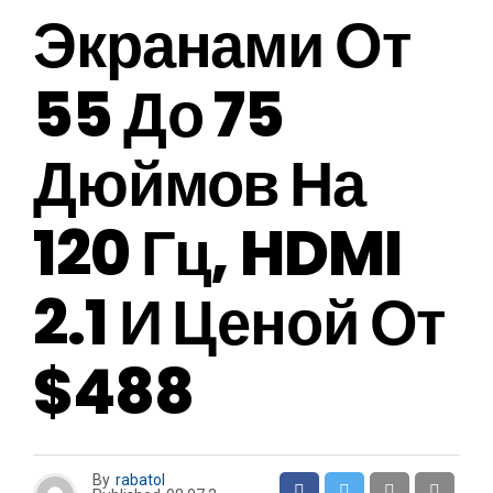
Экранами От
55 До 75
Дюймов На
120 Гц, HDMI
2.1 И Ценой От
$488
By
rabatol