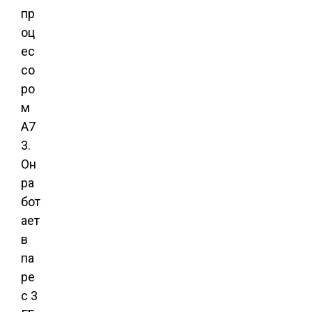
пр
оц
ес
со
ро
м
A7
3.
Он
ра
бот
ает
в
па
ре
с 3