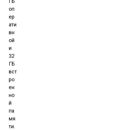
ГБ
оп
ер
ати
вн
ой
и
32
ГБ
вст
ро
ен
но
й
па
мя
ти.