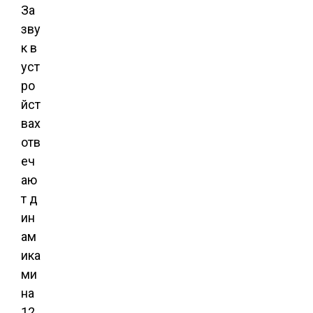
За
зву
к в
уст
ро
йст
вах
отв
еч
аю
т д
ин
ам
ика
ми
на
12.