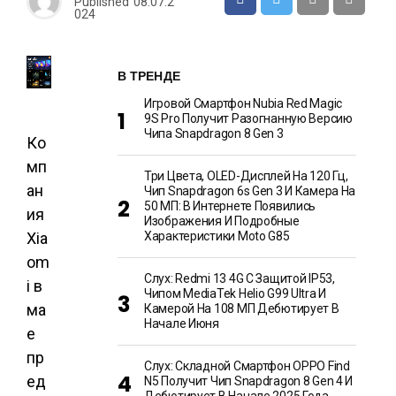
Published
08.07.2
024
В ТРЕНДЕ
Игровой Смартфон Nubia Red Magic
9S Pro Получит Разогнанную Версию
Чипа Snapdragon 8 Gen 3
Ко
мп
Три Цвета, OLED-Дисплей На 120 Гц,
ан
Чип Snapdragon 6s Gen 3 И Камера На
50 МП: В Интернете Появились
ия
Изображения И Подробные
Характеристики Moto G85
Xia
om
Слух: Redmi 13 4G С Защитой IP53,
i в
Чипом MediaTek Helio G99 Ultra И
ма
Камерой На 108 МП Дебютирует В
Начале Июня
е
пр
Слух: Складной Смартфон OPPO Find
ед
N5 Получит Чип Snapdragon 8 Gen 4 И