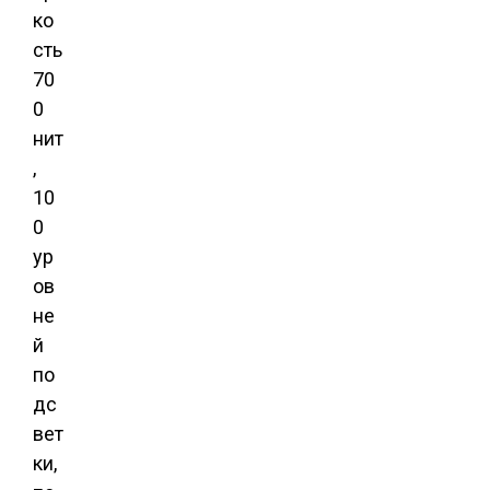
ко
сть
70
0
нит
,
10
0
ур
ов
не
й
по
дс
вет
ки,