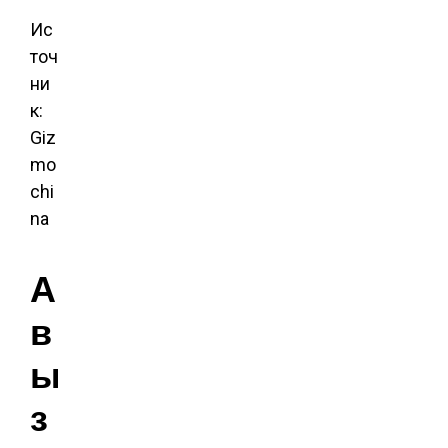
Ис
точ
ни
к:
Giz
mo
chi
na
А
в
ы
з