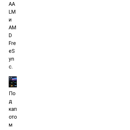
AA
LM
и
AM
D
Fre
eS
yn
c.
По
д
кап
ото
м