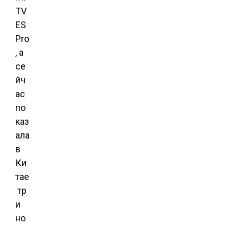
TV
ES
Pro
, а
се
йч
ас
по
каз
ала
в
Ки
тае
тр
и
но