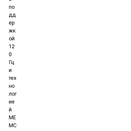
по
дд
ер
жк
ой
12
0
Гц
и
тех
но
лог
ие
й
ME
MC