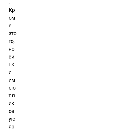
.
Кр
ом
е
это
го,
но
ви
нк
и
им
ею
т п
ик
ов
ую
яр