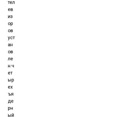
тел
ев
из
ор
ов
уст
ан
ов
ле
н ч
ет
ыр
ех
ъя
де
рн
ый