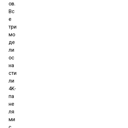
ов.
Вс
е
три
мо
де
ли
ос
на
сти
ли
4K-
па
не
ля
ми
с