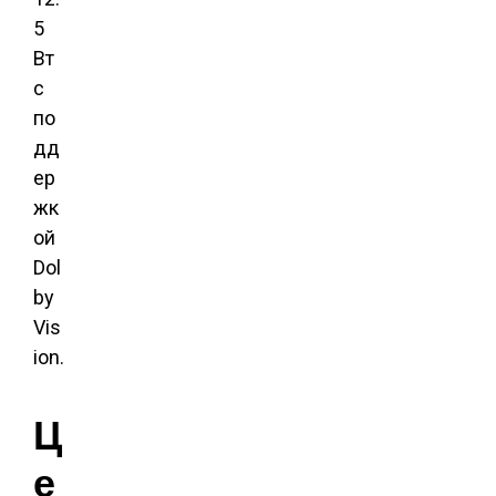
5
Вт
с
по
дд
ер
жк
ой
Dol
by
Vis
ion.
Ц
е