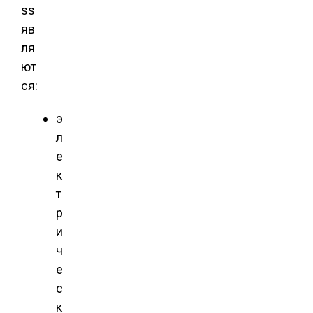
ss
яв
ля
ют
ся:
э
л
е
к
т
р
и
ч
е
с
к