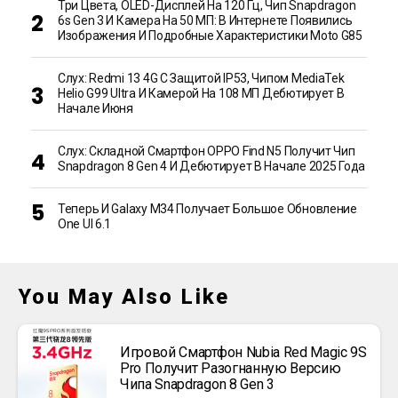
Три Цвета, OLED-Дисплей На 120 Гц, Чип Snapdragon
6s Gen 3 И Камера На 50 МП: В Интернете Появились
Изображения И Подробные Характеристики Moto G85
Слух: Redmi 13 4G С Защитой IP53, Чипом MediaTek
Helio G99 Ultra И Камерой На 108 МП Дебютирует В
Начале Июня
Слух: Складной Смартфон OPPO Find N5 Получит Чип
Snapdragon 8 Gen 4 И Дебютирует В Начале 2025 Года
Теперь И Galaxy M34 Получает Большое Обновление
One UI 6.1
You May Also Like
Игровой Смартфон Nubia Red Magic 9S
Pro Получит Разогнанную Версию
Чипа Snapdragon 8 Gen 3