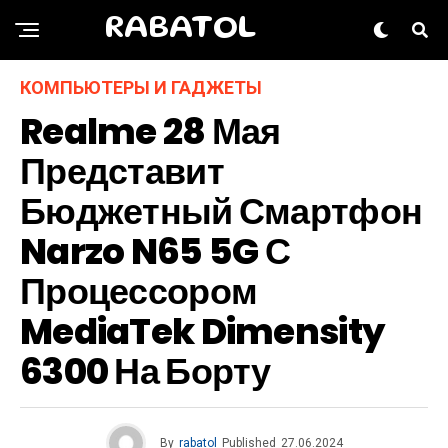
RABATOL
КОМПЬЮТЕРЫ И ГАДЖЕТЫ
Realme 28 Мая
Представит
Бюджетный Смартфон
Narzo N65 5G С
Процессором
MediaTek Dimensity
6300 На Борту
By
rabatol
Published
27.06.2024