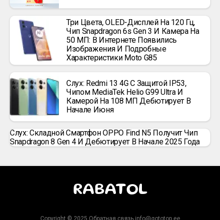
Три Цвета, OLED-Дисплей На 120 Гц,
Чип Snapdragon 6s Gen 3 И Камера На
50 МП: В Интернете Появились
Изображения И Подробные
Характеристики Moto G85
Слух: Redmi 13 4G С Защитой IP53,
Чипом MediaTek Helio G99 Ultra И
Камерой На 108 МП Дебютирует В
Начале Июня
Слух: Складной Смартфон OPPO Find N5 Получит Чип
Snapdragon 8 Gen 4 И Дебютирует В Начале 2025 Года
RABATOL
Copyright © 2025 Обратная связь info@gototop.ee