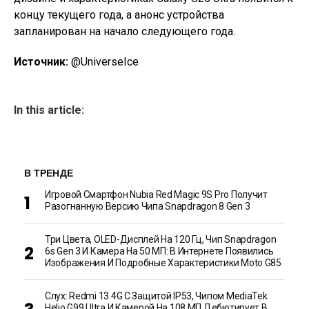
концу текущего года, а анонс устройства
запланирован на начало следующего года.
Источник:
@UniverseIce
In this article:
В ТРЕНДЕ
Игровой Смартфон Nubia Red Magic 9S Pro Получит
Разогнанную Версию Чипа Snapdragon 8 Gen 3
Три Цвета, OLED-Дисплей На 120 Гц, Чип Snapdragon
6s Gen 3 И Камера На 50 МП: В Интернете Появились
Изображения И Подробные Характеристики Moto G85
Слух: Redmi 13 4G С Защитой IP53, Чипом MediaTek
Helio G99 Ultra И Камерой На 108 МП Дебютирует В