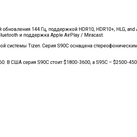
обновления 144 Гц, поддержкой HDR10, HDR10+, HLG, and AM
Bluetooth и поддержка Apple AirPlay / Miracast.
ой системы Tizen. Серия S90C оснащена стереофонически
0. В США серия S90C стоит $1800-3600, а S95C – $2500-4500