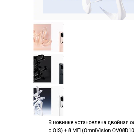
В новинке установлена двойная о
с OIS) + 8 МП (OmniVision OV08D1