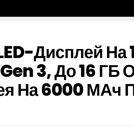
LED-Дисплей На 1
en 3, До 16 ГБ 
ея На 6000 МАч П