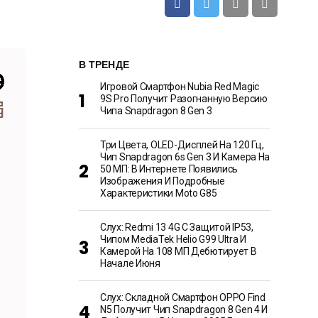
В ТРЕНДЕ
Игровой Смартфон Nubia Red Magic
9S Pro Получит Разогнанную Версию
Чипа Snapdragon 8 Gen 3
Три Цвета, OLED-Дисплей На 120 Гц,
Чип Snapdragon 6s Gen 3 И Камера На
50 МП: В Интернете Появились
Изображения И Подробные
Характеристики Moto G85
Слух: Redmi 13 4G С Защитой IP53,
Чипом MediaTek Helio G99 Ultra И
Камерой На 108 МП Дебютирует В
Начале Июня
Слух: Складной Смартфон OPPO Find
N5 Получит Чип Snapdragon 8 Gen 4 И