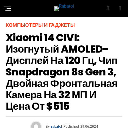
КОМПЬЮТЕРЫ И ГАДЖЕТЫ
Xiaomi 14 CIVI:
Изогнутый AMOLED-
Дисплей На 120 Гц, Чип
Snapdragon 8s Gen 3,
Двойная Фронтальная
Камера На 32 МП И
Цена От $515
By
rabatol
Published
29.06.2024