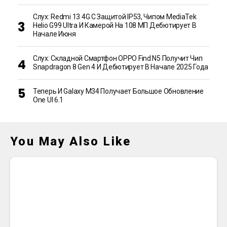
Слух: Redmi 13 4G С Защитой IP53, Чипом MediaTek
Helio G99 Ultra И Камерой На 108 МП Дебютирует В
Начале Июня
Слух: Складной Смартфон OPPO Find N5 Получит Чип
Snapdragon 8 Gen 4 И Дебютирует В Начале 2025 Года
Теперь И Galaxy M34 Получает Большое Обновление
One UI 6.1
You May Also Like