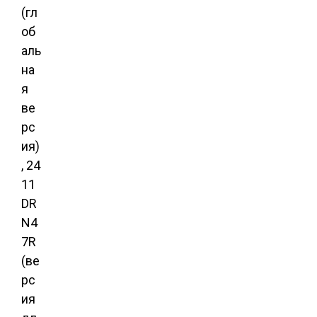
(гл
об
аль
на
я
ве
рс
ия)
, 24
11
DR
N4
7R
(ве
рс
ия