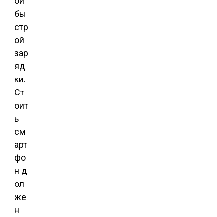
ой
бы
стр
ой
зар
яд
ки.
Ст
оит
ь
см
арт
фо
н д
ол
же
н