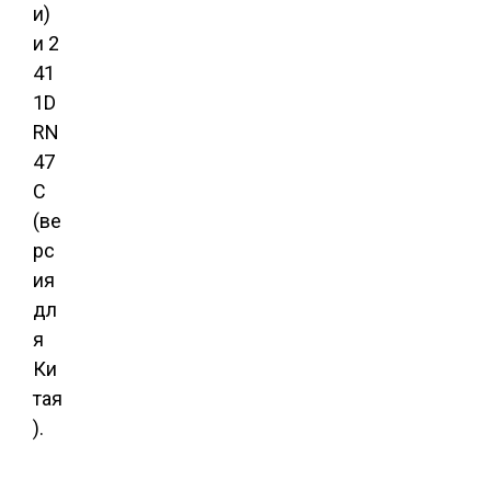
и)
и 2
41
1D
RN
47
C
(ве
рс
ия
дл
я
Ки
тая
).