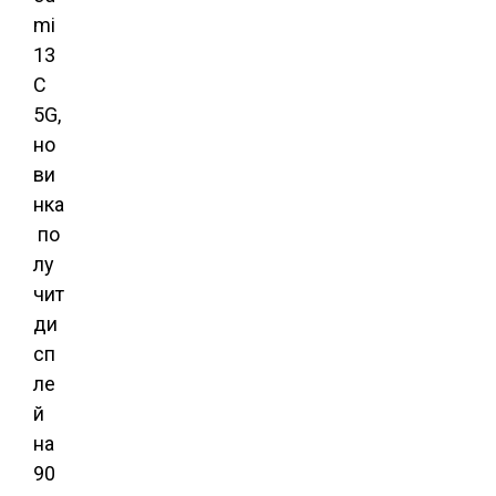
mi
13
C
5G,
но
ви
нка
по
лу
чит
ди
сп
ле
й
на
90