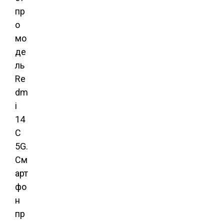
пр
о
мо
де
ль
Re
dm
i
14
C
5G.
См
арт
фо
н
пр