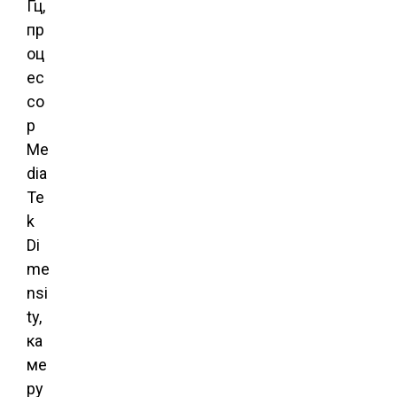
Гц,
пр
оц
ес
со
р
Me
dia
Te
k
Di
me
nsi
ty,
ка
ме
ру