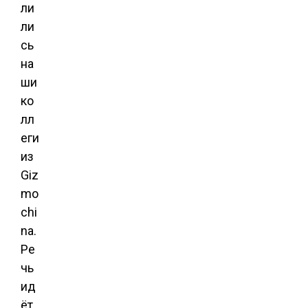
ли
ли
сь
на
ши
ко
лл
еги
из
Giz
mo
chi
na.
Ре
чь
ид
ёт