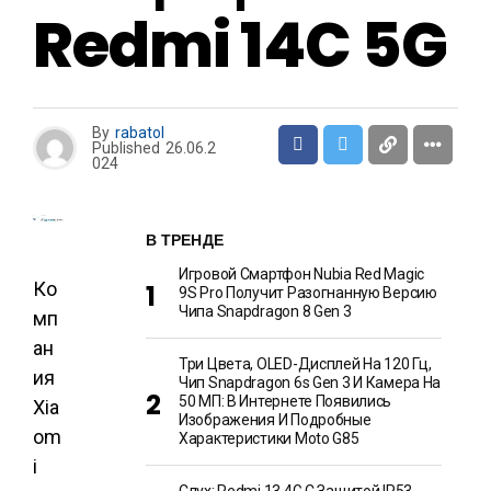
Redmi 14C 5G
By
rabatol
Published
26.06.2
024
В ТРЕНДЕ
Игровой Смартфон Nubia Red Magic
Ко
9S Pro Получит Разогнанную Версию
Чипа Snapdragon 8 Gen 3
мп
ан
Три Цвета, OLED-Дисплей На 120 Гц,
ия
Чип Snapdragon 6s Gen 3 И Камера На
50 МП: В Интернете Появились
Xia
Изображения И Подробные
om
Характеристики Moto G85
i