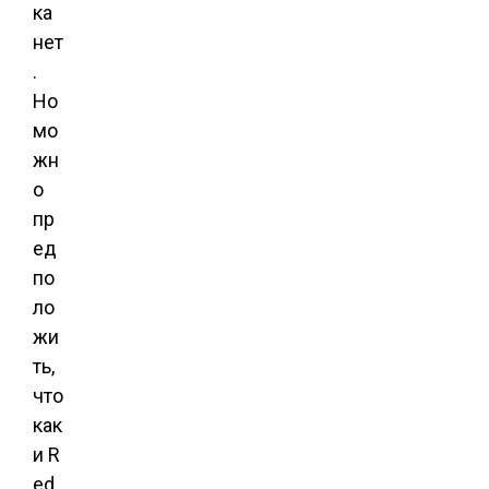
ка
нет
.
Но
мо
жн
о
пр
ед
по
ло
жи
ть,
что
как
и R
ed