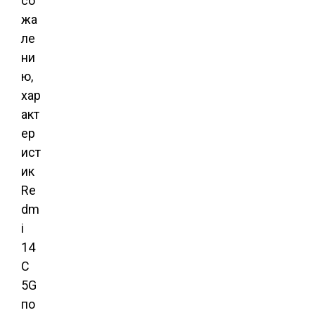
со
жа
ле
ни
ю,
хар
акт
ер
ист
ик
Re
dm
i
14
C
5G
по