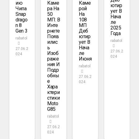
Ию
Каме
Каме
Ютир
Чипа
Ра На
Рой
Ует В
Snap
50
На
Нача
Drago
МП: В
108
Ле
N 8
Инте
МП
2025
Gen 3
Рнете
Деб
Года
Появ
Ютир
rabatol
rabatol
Илис
Ует В
Ь
Нача
27.06.2
27.06.2
Изоб
Ле
024
024
Раже
Июня
Ния И
rabatol
Подр
Обны
27.06.2
Е
024
Хара
Ктери
Стики
Moto
G85
rabatol
27.06.2
024