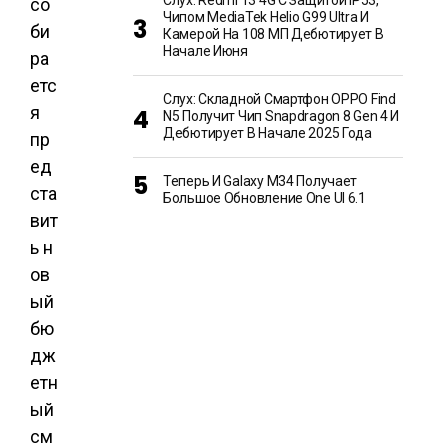
Слух: Redmi 13 4G С Защитой IP53,
со
Чипом MediaTek Helio G99 Ultra И
би
Камерой На 108 МП Дебютирует В
Начале Июня
ра
етс
Слух: Складной Смартфон OPPO Find
я
N5 Получит Чип Snapdragon 8 Gen 4 И
Дебютирует В Начале 2025 Года
пр
ед
Теперь И Galaxy M34 Получает
ста
Большое Обновление One UI 6.1
вит
ь н
ов
ый
бю
дж
етн
ый
см