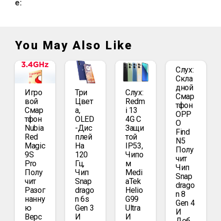
e:
You May Also Like
Слух:
Скла
Дной
Игро
Три
Слух:
Смар
Вой
Цвет
Redm
Тфон
Смар
А,
I 13
OPP
Тфон
OLED
4G С
O
Nubia
-дис
Защи
Find
Red
Плей
Той
N5
Magic
На
IP53,
Полу
9S
120
Чипо
Чит
Pro
Гц,
М
Чип
Полу
Чип
Medi
Snap
Чит
Snap
ATek
Drago
Разог
Drago
Helio
N 8
Нанну
N 6s
G99
Gen 4
Ю
Gen 3
Ultra
И
Верс
И
И
Деб