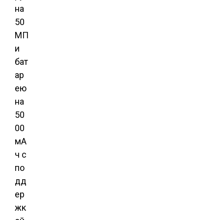
на
50
МП
и
бат
ар
ею
на
50
00
мА
ч с
по
дд
ер
жк