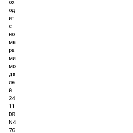
ох
од
ит
с
но
ме
ра
ми
мо
де
ле
й
24
11
DR
N4
7G