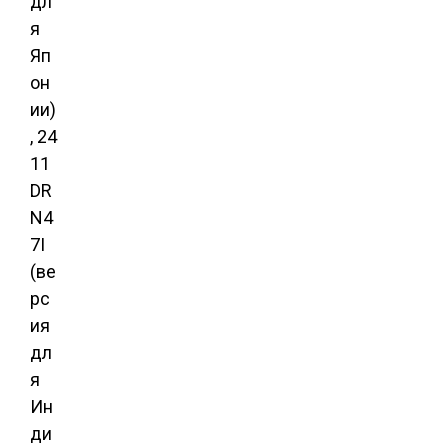
дл
я
Яп
он
ии)
, 24
11
DR
N4
7I
(ве
рс
ия
дл
я
Ин
ди