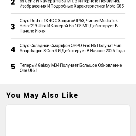
6s Gen 3 И Камера На 50 МП: В Интернете Появились
Изображения И Подробные Характеристики Moto G85
Слух: Redmi 13 4G С Защитой IP53, Чипом MediaTek
Helio G99 Ultra И Камерой На 108 МП Дебютирует В
Начале Июня
Слух: Складной Смартфон OPPO Find N5 Получит Чип
Snapdragon 8 Gen 4 И Дебютирует В Начале 2025 Года
Теперь И Galaxy M34 Получает Большое Обновление
One UI 6.1
You May Also Like