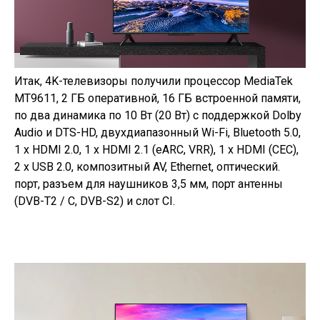
Итак,
4K-телевизоры
получили процессор MediaTek
MT9611, 2 ГБ
оперативной, 16 ГБ
встроенной памяти,
по
два динамика по
10 Вт
(20 Вт) с
поддержкой Dolby
Audio и
DTS-HD
, двухдиапазонный
Wi-Fi
, Bluetooth 5.0,
1 x
HDMI 2.0, 1 x
HDMI 2.1 (eARC, VRR), 1 x
HDMI (CEC),
2 x
USB 2.0, композитный AV, Ethernet, оптический.
порт, разъем для наушников 3,5
мм, порт антенны
(
DVB-T2
/ C,
DVB-S2
) и
слот CI.