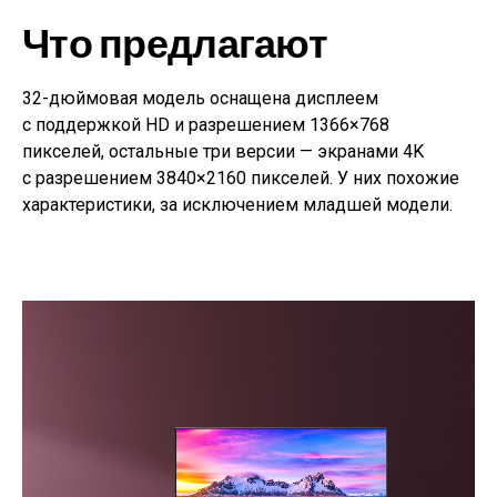
Что предлагают
32-дюймовая
модель оснащена дисплеем
с
поддержкой HD
и
разрешением 1366
×
768
пикселей, остальные три версии
—
экранами 4K
с
разрешением 3840
×
2160 пикселей. У
них похожие
характеристики, за
исключением младшей модели.