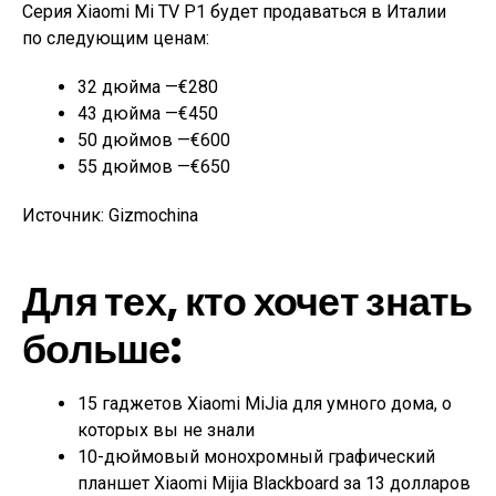
Серия Xiaomi Mi
TV
P1 будет продаваться в
Италии
по
следующим ценам:
32 дюйма
—
€
280
43 дюйма
—
€
450
50 дюймов
—
€
600
55 дюймов
—
€
650
Источник: Gizmochina
Для тех, кто хочет знать
больше:
15 гаджетов Xiaomi MiJia для умного дома, о
которых вы не знали
10-дюймовый монохромный графический
планшет Xiaomi Mijia Blackboard за 13 долларов