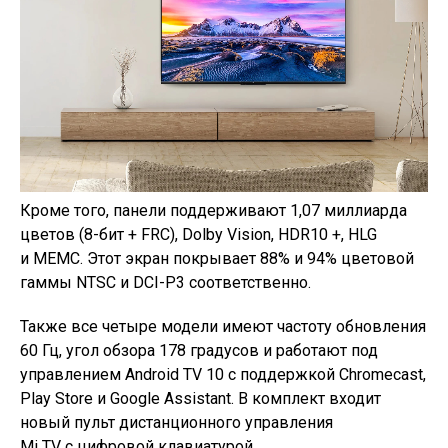
Кроме того, панели поддерживают 1,07
миллиарда
цветов (
8-бит
+ FRC), Dolby Vision, HDR10 +, HLG
и
MEMC. Этот экран покрывает 88% и
94% цветовой
гаммы NTSC и
DCI-P3
соответственно.
Также все четыре модели имеют частоту обновления
60 Гц, угол обзора 178 градусов и
работают под
управлением Android TV
10 с
поддержкой Chromecast,
Play Store и
Google Assistant. В
комплект входит
новый пульт дистанционного управления
Mi
TV
с
цифровой клавиатурой.